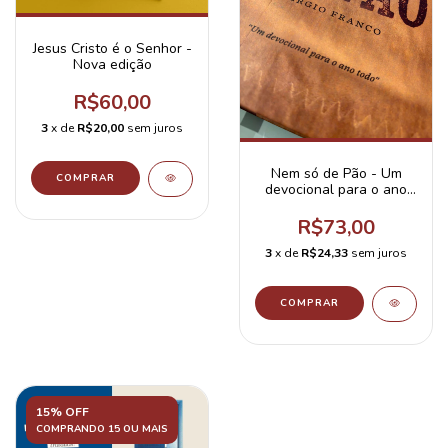
Jesus Cristo é o Senhor -
Nova edição
R$60,00
3
x de
R$20,00
sem juros
Nem só de Pão - Um
devocional para o ano
todo
R$73,00
3
x de
R$24,33
sem juros
15% OFF
COMPRANDO 15 OU MAIS