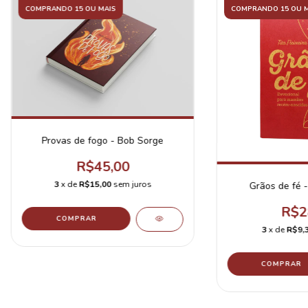
COMPRANDO 15 OU MAIS
COMPRANDO 15 OU M
Provas de fogo - Bob Sorge
R$45,00
3
x de
R$15,00
sem juros
Grãos de fé - 
R$2
3
x de
R$9,