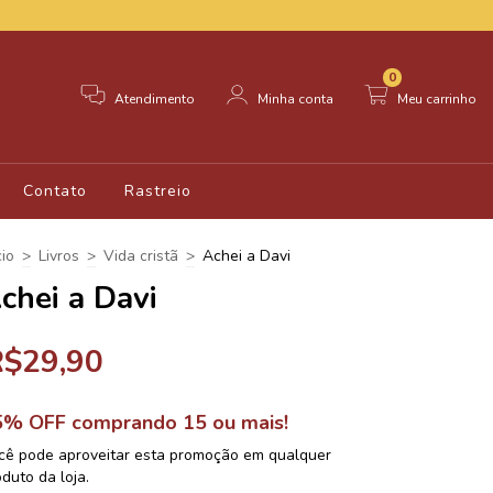
0
Atendimento
Minha conta
Meu carrinho
Contato
Rastreio
cio
>
Livros
>
Vida cristã
>
Achei a Davi
chei a Davi
R$29,90
5% OFF comprando 15 ou mais!
cê pode aproveitar esta promoção em qualquer
duto da loja.