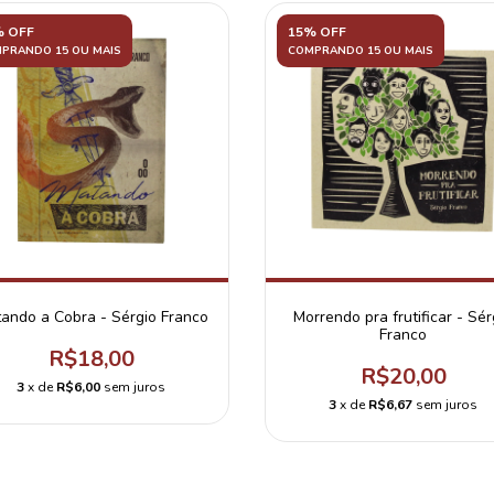
% OFF
15% OFF
PRANDO 15 OU MAIS
COMPRANDO 15 OU MAIS
ando a Cobra - Sérgio Franco
Morrendo pra frutificar - Sér
Franco
R$18,00
R$20,00
3
x de
R$6,00
sem juros
3
x de
R$6,67
sem juros