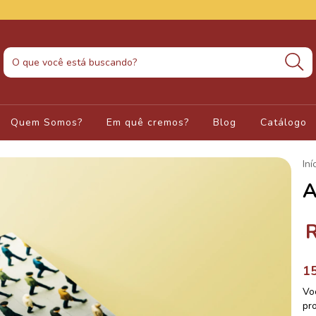
Quem Somos?
Em quê cremos?
Blog
Catálogo
Iní
A
1
Vo
pro