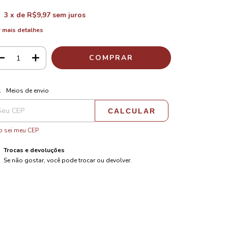
3
x de
R$9,97
sem juros
 mais detalhes
ALTERAR CEP
regas para o CEP:
Meios de envio
CALCULAR
 sei meu CEP
Trocas e devoluções
Se não gostar, você pode trocar ou devolver.