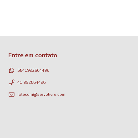
Entre em contato
5541992564496
41 992564496
falecom@servolivre.com