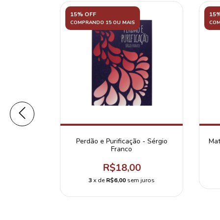
15% OFF
15
COMPRANDO 15 OU MAIS
COM
Perdão e Purificação - Sérgio
Mat
Franco
R$18,00
3
x de
R$6,00
sem juros
devocional
odo
0