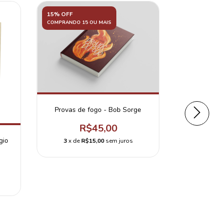
15% OFF
15% OFF
COMPRANDO 15 OU MAIS
COMPRANDO 
Provas de fogo - Bob Sorge
R$45,00
gio
Formação
3
x de
R$15,00
sem juros
3
x d