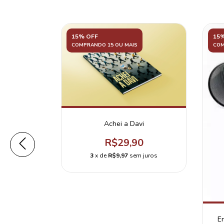
15% OFF
15
COMPRANDO 15 OU MAIS
COM
Achei a Davi
R$29,90
3
x de
R$9,97
sem juros
r - Jorge
0
 juros
E