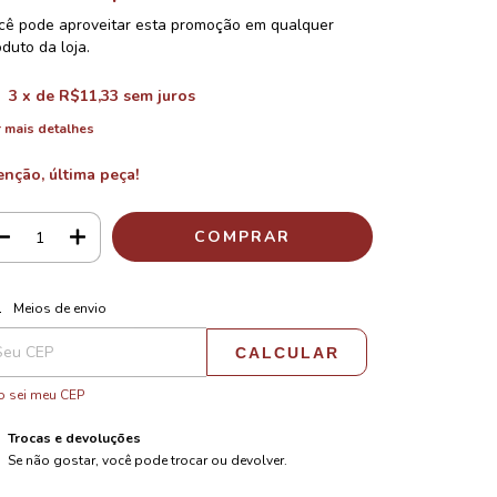
cê pode aproveitar esta promoção em qualquer
duto da loja.
3
x de
R$11,33
sem juros
 mais detalhes
enção, última peça!
ALTERAR CEP
regas para o CEP:
Meios de envio
CALCULAR
 sei meu CEP
Trocas e devoluções
Se não gostar, você pode trocar ou devolver.