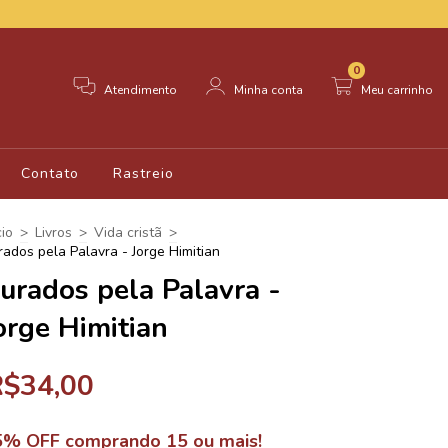
0
Atendimento
Minha conta
Meu carrinho
Contato
Rastreio
cio
>
Livros
>
Vida cristã
>
rados pela Palavra - Jorge Himitian
urados pela Palavra -
orge Himitian
R$34,00
5% OFF comprando 15 ou mais!