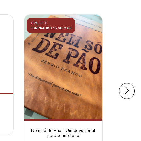
15% OFF
15% OFF
COMPRANDO 15 OU MAIS
COMPRANDO 
Morrendo p
3
x d
Nem só de Pão - Um devocional
para o ano todo