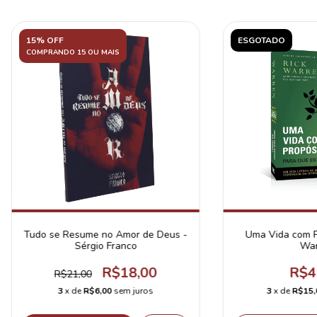
15% OFF
ESGOTADO
COMPRANDO 15 OU MAIS
Tudo se Resume no Amor de Deus -
Uma Vida com Pr
Sérgio Franco
War
R$18,00
R$4
R$21,00
3
x de
R$6,00
sem juros
3
x de
R$15,