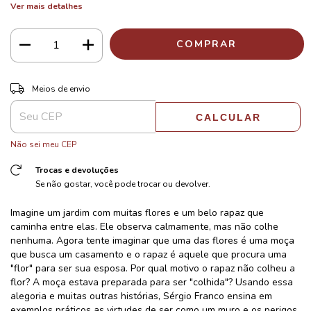
Ver mais detalhes
ALTERAR CEP
Entregas para o CEP:
Meios de envio
CALCULAR
Não sei meu CEP
Trocas e devoluções
Se não gostar, você pode trocar ou devolver.
Imagine um jardim com muitas flores e um belo rapaz que
caminha entre elas. Ele observa calmamente, mas não colhe
nenhuma. Agora tente imaginar que uma das flores é uma moça
que busca um casamento e o rapaz é aquele que procura uma
"flor" para ser sua esposa. Por qual motivo o rapaz não colheu a
flor? A moça estava preparada para ser "colhida"? Usando essa
alegoria e muitas outras histórias, Sérgio Franco ensina em
exemplos práticos as virtudes de ser como um muro e os perigos