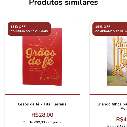
Produtos similares
15% OFF
15% OFF
COMPRANDO 15 OU MAIS
COMPRANDO 15 OU M
Grãos de fé - Tita Fleixeira
Criando filhos p
Fra
R$28,00
R$4
3
x de
R$9,33
sem juros
3
x de
R$15,